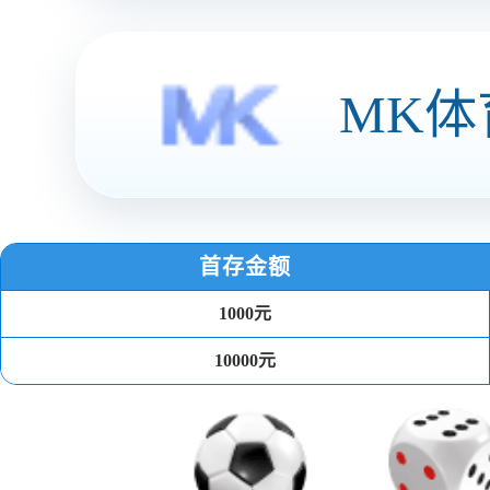
能及时同步，爱游戏官方网站 确
溃或
实在这方面很可靠。
稳才
【赛事全】
【界
五大联赛肯定有，甚至一些地方
操作
性比赛也能找到，冷门赛事也能
设置
跟。
上手
爱游戏官