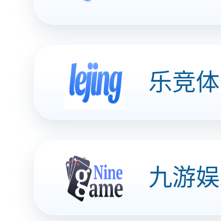
支持欧洲杯赛程展示。
提升老机型兼容性。
【更新快】
【系
每场比赛的进度、比分、数据都
用了