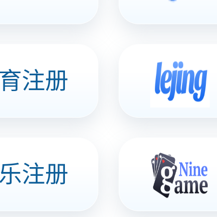
未来我们将继续围绕 爱游戏官方网站 用户的真实需求，不断提升产品体验
来自各方玩家的评价“弹”了出来
每条评论都对应一份信任，覆盖平台各个维度的真实体验。
统稳】
【客服快】
快两年，几乎没遇到系统崩
小问题问客服都能迅速解决