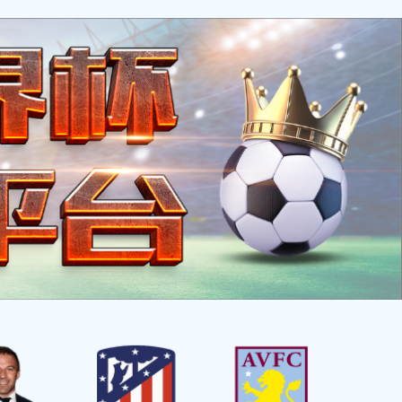
App
公司
体育
注册入口
简介
新闻