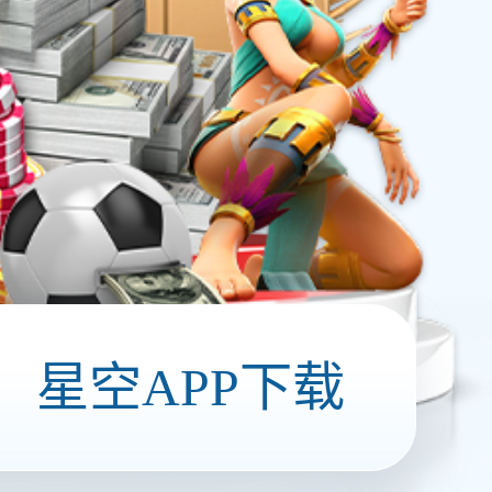
截、调度与致命一击能
镑的新合同摆上谈判桌
后，曼城的战术风格和
职业规划。这一“翻脸”
看到了“翻盘”的绝佳机
愿意支付高额转会费。
用主义足球能让自己在防