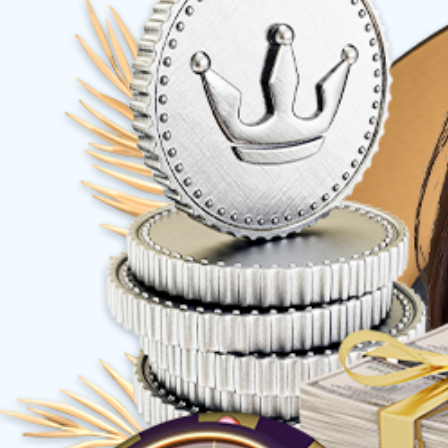
这位狂人执教生涯中最