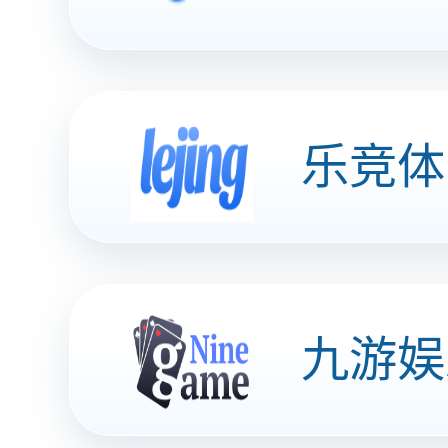
萨拉赫利物浦生涯第200球达
弗里茨主
成 仅用
四强，美
2026-06-08
推荐
2026-08
推荐网站
米兰体育app官网入口
爱游戏app官网
米兰网站登录入口
世界杯压球平台
乐竞中国
华体会官网