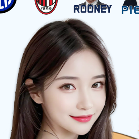
！罗德里拒绝曼城天价续约，瓜迪奥
2026-06-06 15:03
64 次阅读
首页
/
体育新闻
澜，刚刚随曼城捧起欧冠奖杯的西班牙中场罗德里，意外拒绝了
新约的周薪高达35万英镑，但罗德里以“寻求新挑战”为由婉拒
夏离任。这一决定不仅让曼城球迷心碎，更让远在土耳其执教的